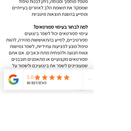
מטפל מוסמך ומנוסה, ניתן לבנות טיפול
שממקד את תשומת הלב לאזורים בעייתיים
ומסייע בהשגת תוצאות מיטביות
?למה לבחור בעיסוי ספורטאים
עיסוי ספורטאים יכול לשפר ביצועים
ספורטיביים, לסייע בהתאוששות מהירה, להוות
טיפול מונע לפציעות עתידיות, לשפר גמישות
וטווח תנועה ולהפחית מתח וכאבים. אם אתם
ספורטאים מקצועיים או מתאמנים חובבנים
שמעוניינים לשפר את ביצועיכם ולשמור על
בריאותכם, עיסוי ספורטאים יכול להיות הדרך
המושלמת להשגת המטרות שלכם. פנו אלינו
היום לטיפול מקצועי ויעיל
צרו קשר
לכל הטיפולים בקליניקה